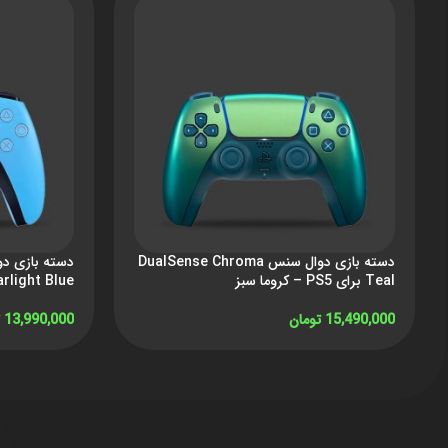
دسته بازی دوال سنس DualSense Chroma
Teal برای PS5 – کروما سبز
Starlight Blue برای PS5 
15,490,000
تومان
13,990,000
افزودن به سبد خرید
افزودن به سبد