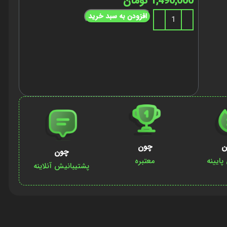
1,490,000
تومان
افزودن به سبد خرید
ن
چون
چون
ایینه
معتبره
پشتیبانیش آنلاینه