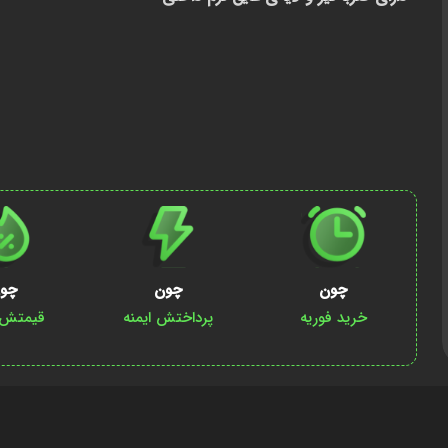
چون
چون
چو
خرید فوریه
پرداختش ایمنه
قیمتش پ