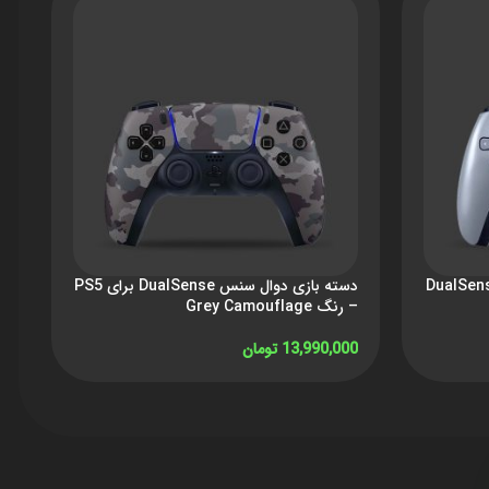
DualSense Sterli
دسته بازی دوال سنس DualSense برای PS5
– رنگ Grey Camouflage
– 
13,990,000
تومان
00
افزودن به سبد خرید
اف