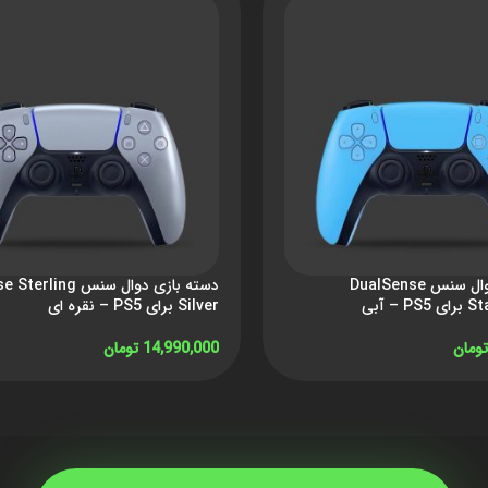
دسته بازی دوال سنس DualSense
دسته بازی دوال سنس ng
– آبی
Silver برای PS5 – نقره ای
تومان
14,990,000
تومان
 خرید
افزودن به سبد خرید