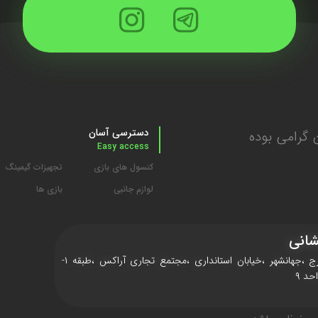
دسترسی آسان
گرامی بوده
Easy access
کنسول های بازی
تجهیزات گیمینگ
لوازم جانبی
بازی ها
انی
کرج ،جهانشهر ،خیابان استانداری ،مجتمع تجاری آراکس ،طبقه ۱-
حد ۹