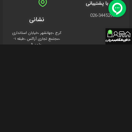
تماس با پشتیبانی
026-34452908
نشانی
0
کرج ،جهانشهر ،خیابان استانداری
،مجتمع تجاری آراکس ،طبقه ۱-
خانه
فروشگاه
حساب من
سبد خرید
،واحد ۹
اين وبسايت متعلق به دفت گیم و تمامی حقوق آن محفوظ ميباشد .