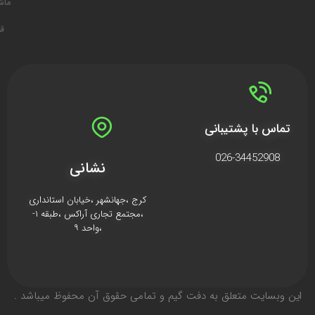
ما
ش
قو
تماس با پشتیبانی
026-34452908
نشانی
کرج ،جهانشهر ،خیابان استانداری
،مجتمع تجاری آراکس ،طبقه ۱-
،واحد ۹
اين وبسايت متعلق به دفت گیم و تمامی حقوق آن محفوظ ميباشد .