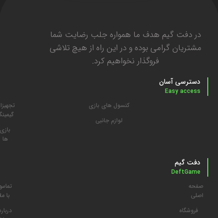
در دفت گیم هدف ما همواره جلب رضایت شما
مشتریان گرامی بوده و در این راه از هیچ تلاشی
فروگذار نخواهیم کرد.
دسترسی آسان
Easy access
کنسول های بازی
تجهیزا
گیمین
لوازم جانبی
بازی
ها
دفت گیم
DeftGame
صفحه
تماس
م
اصلی
با ما
د
فروشگاه
درباره