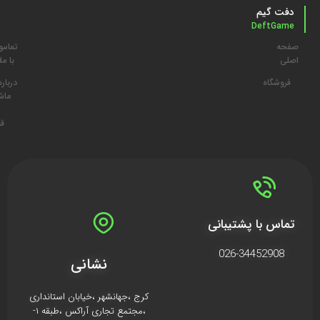
دفت گیم
DeftGame
صفحه
تماس
م
اصلی
با ما
د
فروشگاه
درباره
ما
ش
قو
تماس با پشتیبانی
026-34452908
نشانی
کرج ،جهانشهر ،خیابان استانداری
،مجتمع تجاری آراکس ،طبقه ۱-