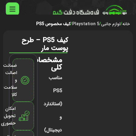
خانه
لوازم جانبی
Playstation 5
کیف مخصوص PS5
کیف PS5 – طرح
پوست مار
مشخصات
کلی
ضمانت
اصالت
مناسب
و
سلامت
PS5
کالا
(استاندارد
امکان
تحویل
و
حضوری
دیجیتال)