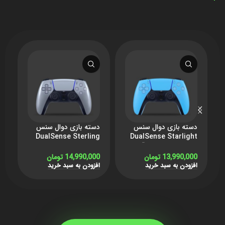
دسته بازی دوال سنس
دسته بازی دوال سنس
د
DualSense Sterling
DualSense Starlight
Blue برای PS5 – آبی
Silver برای PS5 – نقره
ای
e
13,990,000
تومان
14,990,000
تومان
0
افزودن به سبد خرید
افزودن به سبد خرید
ا