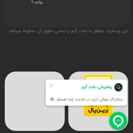
،واحد ۹
اين وبسايت متعلق به دفت گیم و تمامی حقوق آن محفوظ ميباشد .