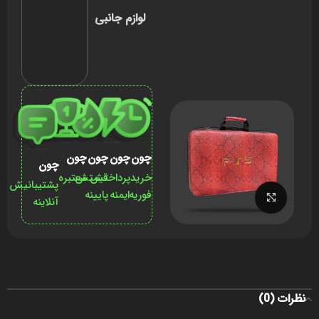
لوازم جانبی
چون
چون
چون
چون
چون
خرید
پرداختش
قیمتش
معتبره
پشتیبانیش
فوریه
ایمنه
پایینه
برای بزرگنمایی کلیک کنید
آنلاینه
نظرات (0)