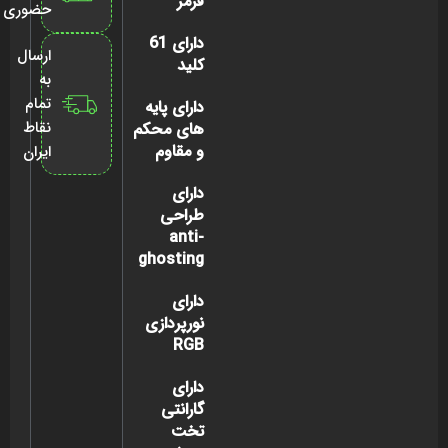
قرمز
حضوری
دارای 61
ارسال
کلید
به
تمام
دارای پایه
نقاط
های محکم
و مقاوم
ایران
دارای
طراحی
anti-
ghosting
دارای
نورپردازی
RGB
دارای
گارانتی
تخت