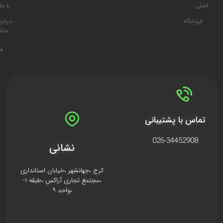
اصلی
با ما
د
فروشگاه
درباره
ما
ش
قو
تماس با پشتیبانی
026-34452908
نشانی
کرج ،جهانشهر ،خیابان استانداری
،مجتمع تجاری آراکس ،طبقه ۱-
،واحد ۹