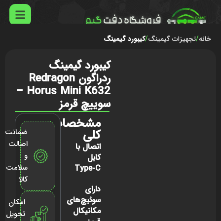
خانه
تجهیزات گیمینگ
کیبورد گیمینگ
کیبورد گیمینگ
ردراگون Redragon
Horus Mini K632 –
سوییچ قرمز
مشخصات
کلی
ضمانت
اصالت
اتصال با
و
کابل
سلامت
Type-C
کالا
دارای
سوئیچ‌های
امکان
مکانیکال
تحویل