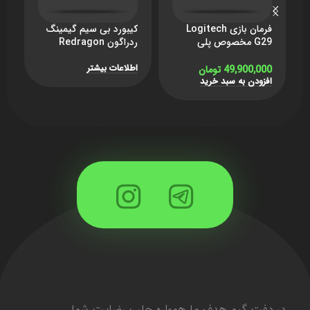
فرمان بازی Logitech
کیبورد بی سیم گیمینگ
ک
G29 مخصوص پلی
ردراگون Redragon
a
استیشن
UCAL K673 Pro –
White Black – سوئیچ
س
اطلاعات بیشتر
ا
49,900,000
تومان
قرمز
افزودن به سبد خرید
در دفت گیم هدف ما همواره جلب رضایت شما