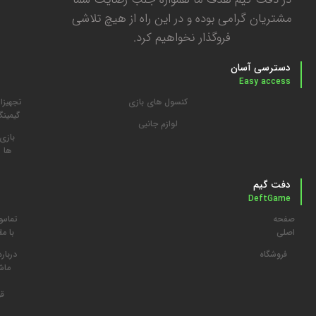
مشتریان گرامی بوده و در این راه از هیچ تلاشی
فروگذار نخواهیم کرد.
دسترسی آسان
Easy access
کنسول های بازی
تجهیزا
گیمین
لوازم جانبی
بازی
ها
دفت گیم
DeftGame
صفحه
تماس
م
اصلی
با ما
د
فروشگاه
درباره
ما
ش
قو