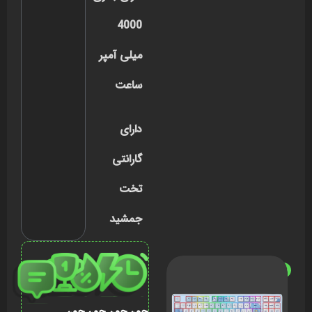
4000
میلی‌ آمپر
ساعت
دارای
گارانتی
تخت
جمشید
ناموجود
چون
چون
چون
چون