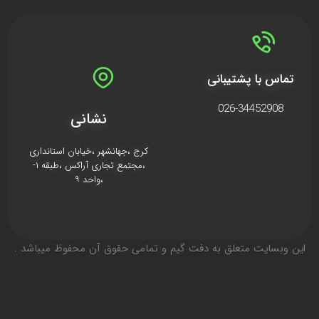
تماس با پشتیبانی
026-34452908
نشانی
کرج ،جهانشهر ،خیابان استانداری
،مجتمع تجاری آراکس ،طبقه ۱-
،واحد ۹
اين وبسايت متعلق به دفت گیم و تمامی حقوق آن محفوظ ميباشد .