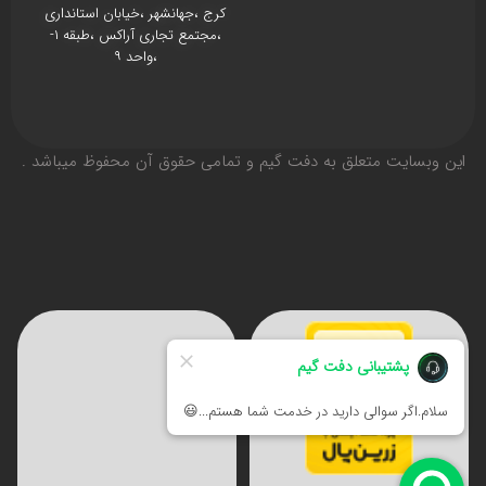
کرج ،جهانشهر ،خیابان استانداری
،مجتمع تجاری آراکس ،طبقه ۱-
،واحد ۹
اين وبسايت متعلق به دفت گیم و تمامی حقوق آن محفوظ ميباشد .