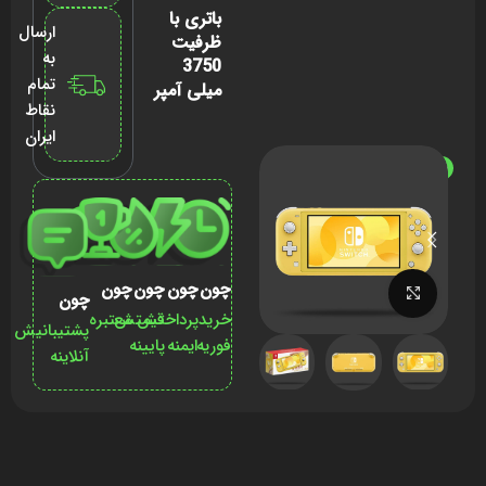
باتری با
ارسال
ظرفیت
به
3750
تمام
میلی آمپر
نقاط
ایران
ناموجود
چون
چون
چون
چون
برای بزرگنمایی کلیک کنید
چون
خرید
پرداختش
قیمتش
معتبره
پشتیبانیش
فوریه
ایمنه
پایینه
آنلاینه