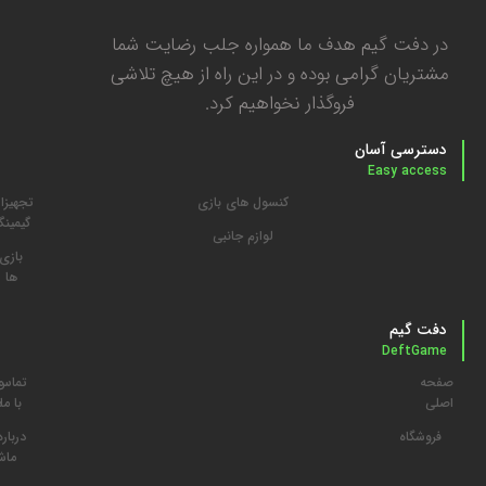
در دفت گیم هدف ما همواره جلب رضایت شما
مشتریان گرامی بوده و در این راه از هیچ تلاشی
فروگذار نخواهیم کرد.
دسترسی آسان
Easy access
کنسول های بازی
تجهیزا
گیمین
لوازم جانبی
بازی
ها
دفت گیم
DeftGame
صفحه
تماس
م
اصلی
با ما
د
فروشگاه
درباره
ما
ش