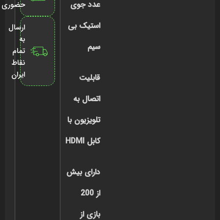
عدد جوی
حضوری
استیک بی
ارسال
به
سیم
تمام
نقاط
ایران
قابلیت
اتصال به
تلویزیون با
کابل HDMI
دارای بیش
از 200
بازی از