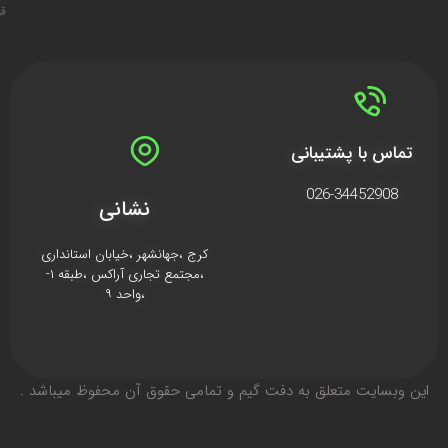
قو
تماس با پشتیبانی
026-34452908
نشانی
کرج ،جهانشهر ،خیابان استانداری
،مجتمع تجاری آراکس ،طبقه ۱-
،واحد ۹
اين وبسايت متعلق به دفت گیم و تمامی حقوق آن محفوظ ميباشد .