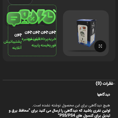
چون
چون
چون
چون
چون
خرید
پرداختش
قیمتش
معتبره
پشتیبانیش
فوریه
ایمنه
پایینه
برای بزرگنمایی کلیک کنید
آنلاینه
نظرات (0)
دیدگاهها
هیچ دیدگاهی برای این محصول نوشته نشده است.
اولین نفری باشید که دیدگاهی را ارسال می کنید برای “محافظ برق و
تبدیل برای کنسول های PS5/PS4”