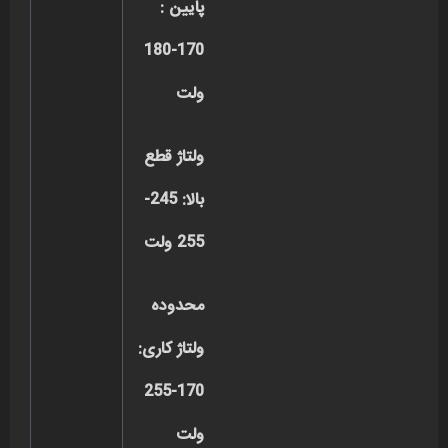
پایین :
170-180
ولت
ولتاژ قطع
بالا: 245-
255 ولت
محدوده
ولتاژ کاری:
170-255
ولت