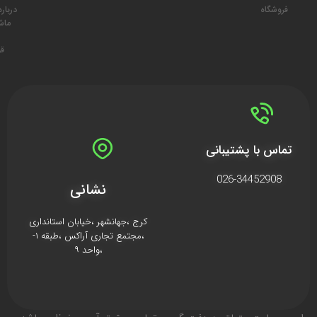
فروشگاه
درباره
ما
ش
قو
تماس با پشتیبانی
026-34452908
نشانی
کرج ،جهانشهر ،خیابان استانداری
،مجتمع تجاری آراکس ،طبقه ۱-
،واحد ۹