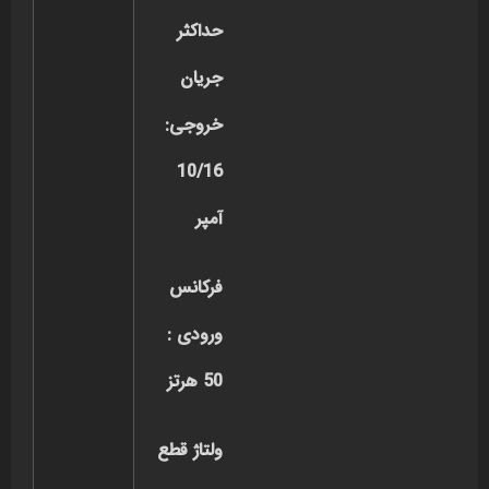
حداکثر
جریان
خروجی:
10/16
آمپر
فرکانس
ورودی :
50 هرتز
ولتاژ قطع