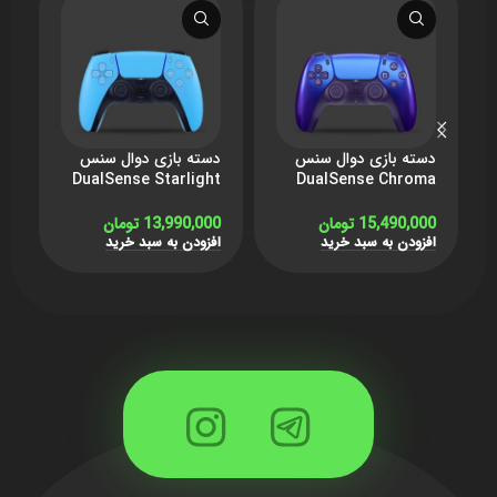
دسته بازی دوال سنس
دسته بازی دوال سنس
د
c
DualSense Starlight
DualSense Chroma
Indigo برای PS5 –
Blue برای PS5 – آبی
Red 
کروما بنفش
15,490,000
تومان
13,990,000
تومان
0
افزودن به سبد خرید
افزودن به سبد خرید
ا