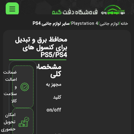
خانه
لوازم جانبی
Playstation 4
سایر لوازم جانبی PS4
محافظ برق و تبدیل
برای کنسول های
PS5/PS4
مشخصات
کلی
ضمانت
اصالت
مجهز به
و
سلامت
کلید
کالا
on/off
امکان
تحویل
حضوری