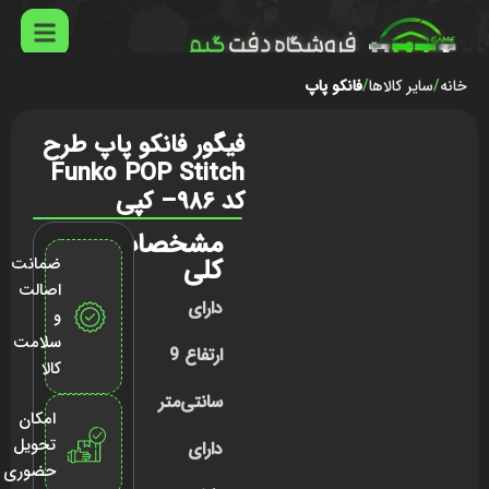
خانه
سایر کالاها
فانکو پاپ
فیگور فانکو پاپ طرح
Funko POP Stitch
کد ۹۸۶– کپی
مشخصات
کلی
ضمانت
اصالت
دارای
و
سلامت
ارتفاع 9
کالا
سانتی‌متر
امکان
تحویل
دارای
حضوری