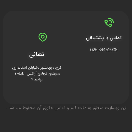
تماس با پشتیبانی
026-34452908
نشانی
کرج ،جهانشهر ،خیابان استانداری
،مجتمع تجاری آراکس ،طبقه ۱-
،واحد ۹
اين وبسايت متعلق به دفت گیم و تمامی حقوق آن محفوظ ميباشد .