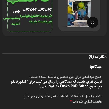
چون
چون
چون
چون
چون
خرید
پرداختش
قیمتش
معتبره
پشتیبانیش
فوریه
ایمنه
پایینه
برای بزرگنمایی کلیک کنید
آنلاینه
نظرات (0)
دیدگاهها
هیچ دیدگاهی برای این محصول نوشته نشده است.
اولین نفری باشید که دیدگاهی را ارسال می کنید برای “فیگور فانکو
پاپ طرح Funko POP Stitch کد ۹۸۶– کپی”
نشانی ایمیل شما منتشر نخواهد شد.
بخش‌های موردنیاز
*
علامت‌گذاری شده‌اند