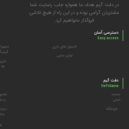
در دفت گیم هدف ما همواره جلب رضایت شما
مشتریان گرامی بوده و در این راه از هیچ تلاشی
فروگذار نخواهیم کرد.
دسترسی آسان
Easy access
کنسول های بازی
تجهیزا
گیمین
لوازم جانبی
بازی
ها
دفت گیم
DeftGame
صفحه
تماس
م
اصلی
با ما
د
فروشگاه
درباره
ما
ش
قو