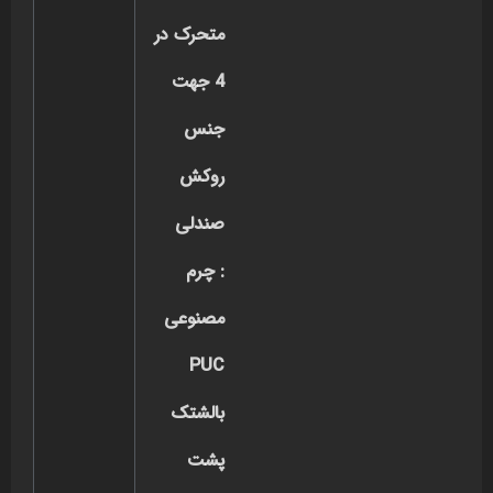
متحرک در
4 جهت
جنس
روکش
صندلی
: چرم
مصنوعی
PUC
بالشتک
پشت