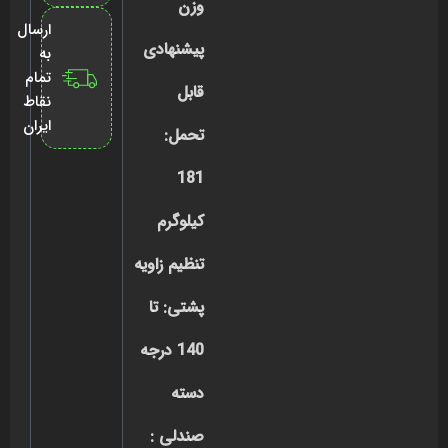
وزن
ارسال
پیشنهادی
به
تمام
قابل
نقاط
ایران
تحمل:
181
کیلوگرم
تنظیم زاویه
پشتی: تا
140 درجه
دسته
صندلی :