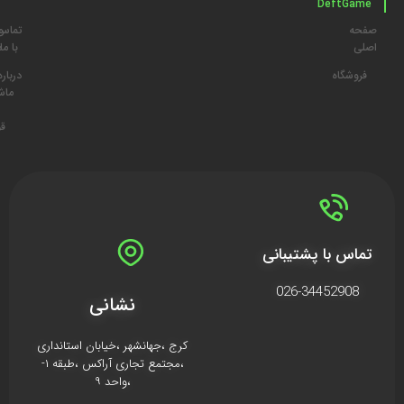
DeftGame
صفحه
تماس
م
اصلی
با ما
د
فروشگاه
درباره
ما
ش
قو
تماس با پشتیبانی
026-34452908
نشانی
کرج ،جهانشهر ،خیابان استانداری
،مجتمع تجاری آراکس ،طبقه ۱-
،واحد ۹