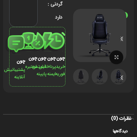
گردنی :
ناموجود
دارد
برای بزرگنمایی کلیک کنید
چون
چون
چون
چون
چون
خرید
پرداختش
قیمتش
معتبره
پشتیبانیش
فوریه
ایمنه
پایینه
آنلاینه
نظرات (0)
دیدگاهها