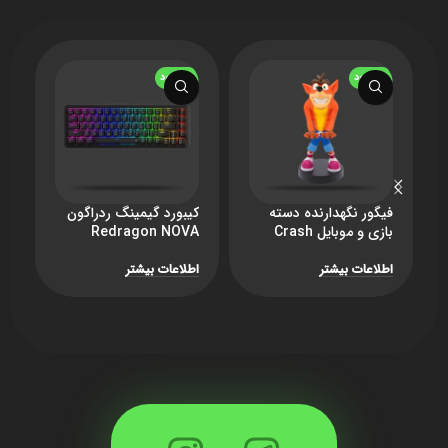
ناموجود
ناموجود
فیگور نگهدارنده دسته
کیبورد گیمینگ ردراگون
م
بازی و موبایل Crash
Redragon NOVA
3
Bandicoot – اورجینال
K709 RGB – مشکی
0
اطلاعات بیشتر
اطلاعات بیشتر
ا