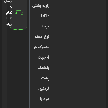
ارسال
زاویه پشتی
به
تمام
: 141
نقاط
ایران
درجه
نوع دسته :
متحرک در
4 جهت
بالشتک
پشت
گردنی :
دارد با