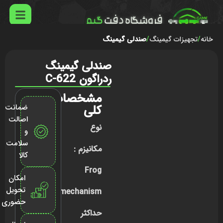
خانه
تجهیزات گیمینگ
صندلی گیمینگ
صندلی گیمینگ
ردراگون C-622
مشخصات
کلی
ضمانت
اصالت
نوع
و
سلامت
مکانیزم :
کالا
Frog
امکان
تحویل
mechanism
حضوری
حداکثر