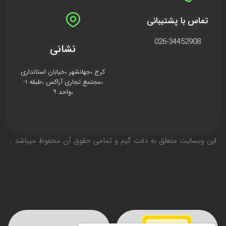
تماس با پشتیبانی
026-34452908
نشانی
کرج ،جهانشهر ،خیابان استانداری
،مجتمع تجاری آراکس ،طبقه ۱-
،واحد ۹
اين وبسايت متعلق به دفت گیم و تمامی حقوق آن محفوظ ميباشد .