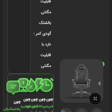
قابلیت
مگنتی
بالشتک
گودی کمر :
دارد با
قابلیت
ناموجود
مگنتی
برای بزرگنمایی کلیک کنید
چون
چون
چون
چون
چون
خرید
پرداختش
قیمتش
معتبره
پشتیبانیش