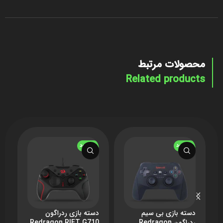
محصولات مرتبط
Related products
ناموجود
ناموجود
ن
دسته بازی بی سیم
دسته بازی ردراگون
ف
ردراگون Redragon
Redragon RIFT G710