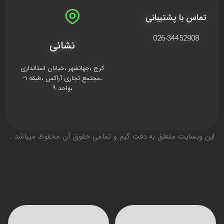
تماس با پشتیبانی
026-34452908
نشانی
کرج ،جهانشهر ،خیابان استانداری
،مجتمع تجاری آراکس ،طبقه ۱-
،واحد ۹
اين وبسايت متعلق به دفت گیم و تمامی حقوق آن محفوظ ميباشد .