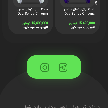
دسته بازی دوال سنس
دسته بازی دوال سنس
د
DualSense Chroma
DualSense Chroma
Indigo برای PS5 –
Pearl برای PS5 – کروما
ق
کروما بنفش
سفید
15,490,000
تومان
15,490,000
تومان
0
افزودن به سبد خرید
افزودن به سبد خرید
ا
در دفت گیم هدف ما همواره جلب رضایت شما