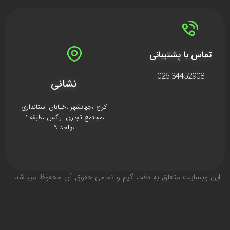
تماس با پشتیبانی
026-34452908
نشانی
کرج ،جهانشهر ،خیابان استانداری
،مجتمع تجاری آراکس ،طبقه ۱-
،واحد ۹
اين وبسايت متعلق به دفت گیم و تمامی حقوق آن محفوظ ميباشد .