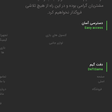
مشتریان گرامی بوده و در این راه از هیچ تلاشی
فروگذار نخواهیم کرد.
دسترسی آسان
Easy access
کنسول های بازی
تجهیزا
گیمین
لوازم جانبی
بازی
ها
دفت گیم
DeftGame
صفحه
تماس
م
اصلی
با ما
د
فروشگاه
درباره
ما
ش
قو