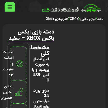
خانه
لوازم جانبی
XBOX
کنترلرهای Xbox
دسته بازی ایکس‌
باکس XBOX – سفید
مشخصات
کلی
ضمانت
اصالت
قابل اتصال
و
به صورت
سلامت
بی‌سیم و با
کابل USB-
کالا
C
امکان
دارای پورت
تحویل
3.5
حضوری
میلی‌متری
برای اتصال