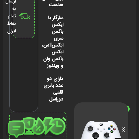
ارسال
هدست
به
تمام
سازگار با
نقاط
ایکس
ایران
باکس
سری
ایکس|اس،
ایکس
باکس وان
و ویندوز
دارای دو
عدد باتری
قلمی
دوراسل
ناموجود