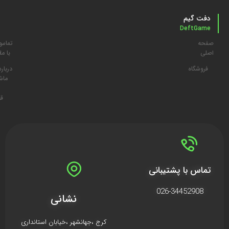
دفت گیم
DeftGame
صفحه
تماس
م
اصلی
با ما
د
فروشگاه
درباره
ما
ش
قو
تماس با پشتیبانی
026-34452908
نشانی
کرج ،جهانشهر ،خیابان استانداری