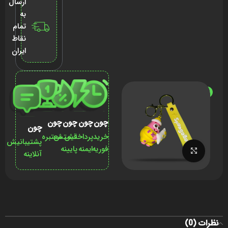
ارسال
به
تمام
نقاط
ایران
ناموجود
چون
چون
چون
چون
چون
خرید
پرداختش
قیمتش
معتبره
پشتیبانیش
فوریه
ایمنه
پایینه
برای بزرگنمایی کلیک کنید
آنلاینه
نظرات (0)