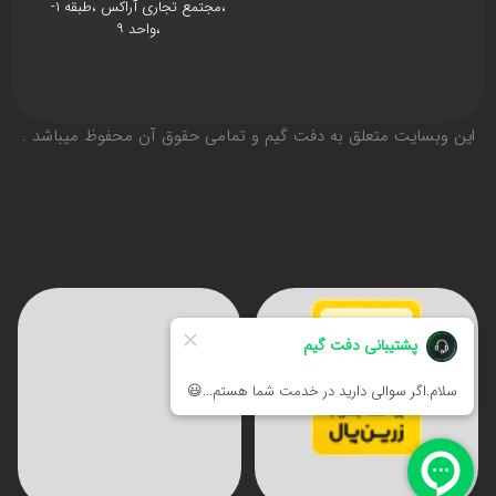
،مجتمع تجاری آراکس ،طبقه ۱-
،واحد ۹
اين وبسايت متعلق به دفت گیم و تمامی حقوق آن محفوظ ميباشد .