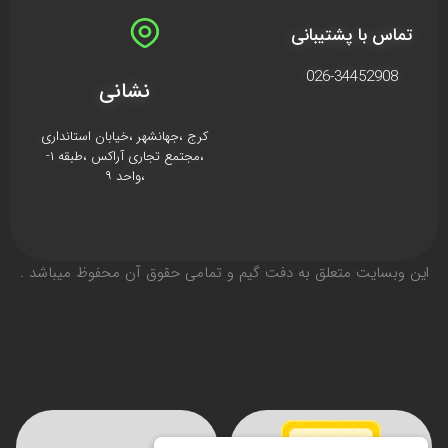
تماس با پشتیبانی
026-34452908
نشانی
کرج ،جهانشهر ،خیابان استانداری
،مجتمع تجاری آراکس ،طبقه ۱-
،واحد ۹
اين وبسايت متعلق به دفت گیم و تمامی حقوق آن محفوظ ميباشد .