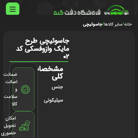
خانه
سایر کالاها
جاسوئیچی
جاسوئیچی طرح
مایک وازوفسکی کد
۰۲
مشخصات
کلی
ضمانت
اصالت
جنس
و
سلامت
سیلیکونی
کالا
امکان
تحویل
حضوری