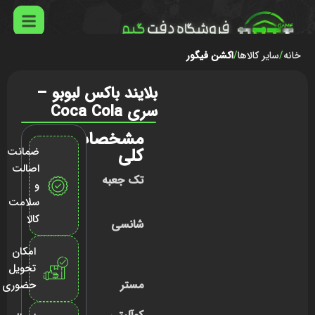
خانه
سایر کالاها
اکشن فیگور
بلایند باکس لبوبو –
سری Coca Cola
مشخصات
کلی
ضمانت
اصالت
تک جعبه
و
سلامت
کالا
شانسی
امکان
تحویل
مستر
حضوری