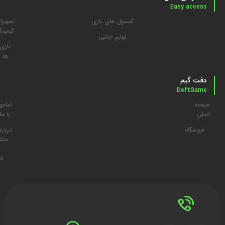
Easy access
کنسول های بازی
تجهیزا
گیمین
لوازم جانبی
بازی
ها
دفت گیم
DeftGame
صفحه
تماس
م
اصلی
با ما
د
فروشگاه
درباره
ما
ش
قو