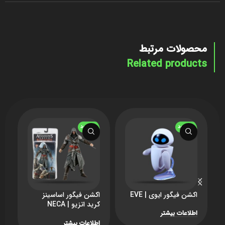
محصولات مرتبط
Related products
ناموجود
ناموجود
اکشن فیگور ایوی | EVE
اکشن فیگور اساسینز
ا
کرید اتزیو | NECA
an vs Joker
Assassin’s Creed
اطلاعات بیشتر
Revelations Ezio
اطلاعات بیشتر
0