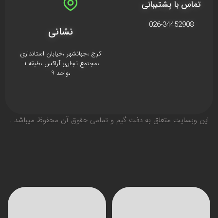
تماس با پشتیبانی
026-34452908
نشانی
کرج ،جهانشهر ،خیابان استانداری
،مجتمع تجاری آراکس ،طبقه ۱-
،واحد ۹
اين وبسايت متعلق به دفت گیم و تمامی حقوق آن محفوظ ميباشد .