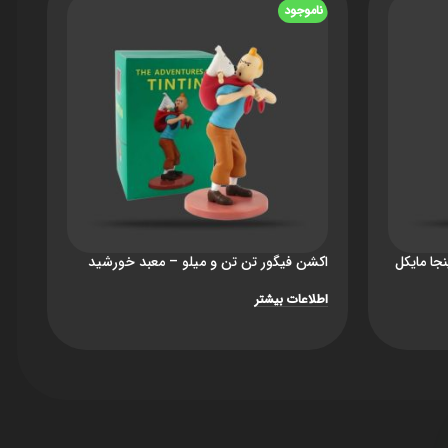
ناموجود
ن
جا مایکل
اکشن فیگور تن تن و میلو – معبد خورشید
r
اطلاعات بیشتر
اط