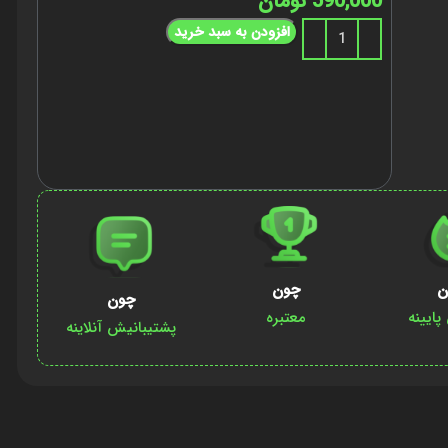
590,000
تومان
افزودن به سبد خرید
ن
چون
چون
ایینه
معتبره
پشتیبانیش آنلاینه