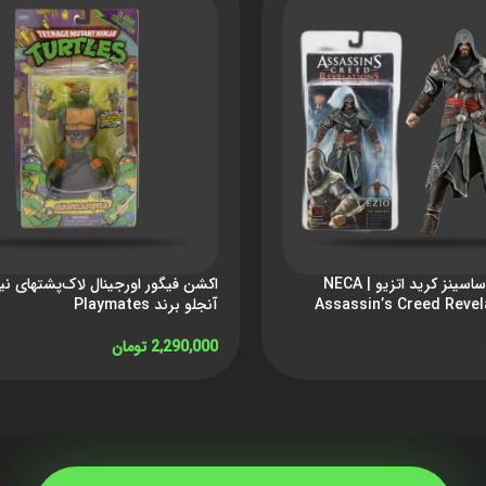
اکشن فیگور اساسینز کرید اتزیو | NECA
اکشن فیگور اورجینال لاک‌پشتهای نین
Assassin’s Creed Revel
آنجلو برند Playmates
2,290,000
تومان
افزودن به سبد خرید