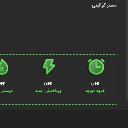
مستر کوآلیتی
چون
چون
چو
خرید فوریه
پرداختش ایمنه
قیمتش پ