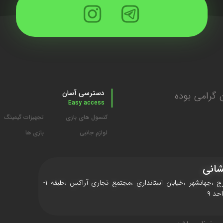
دسترسی آسان
گرامی بوده
Easy access
کنسول های بازی
تجهیزات گیمینگ
لوازم جانبی
بازی ها
انی
کرج ،جهانشهر ،خیابان استانداری ،مجتمع تجاری آراکس ،طبقه ۱-
حد ۹