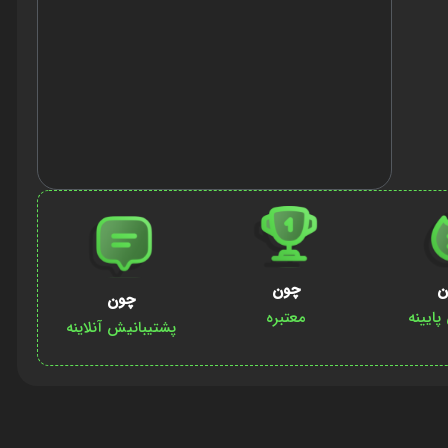
ن
چون
چون
ایینه
معتبره
پشتیبانیش آنلاینه