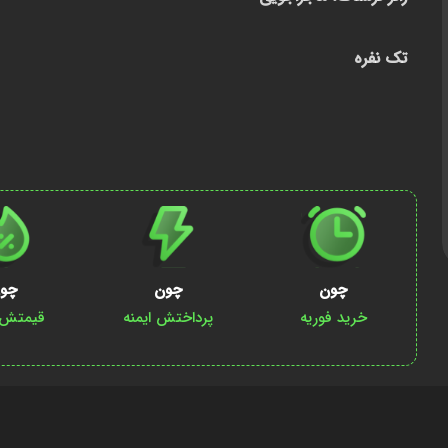
تک نفره
چون
چون
چو
خرید فوریه
پرداختش ایمنه
قیمتش پ