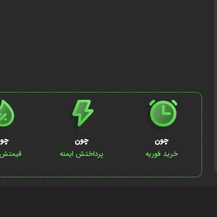
چون
چون
چو
خرید فوریه
پرداختش ایمنه
قیمتش پ