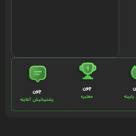
ن
چون
چون
ایینه
معتبره
پشتیبانیش آنلاینه