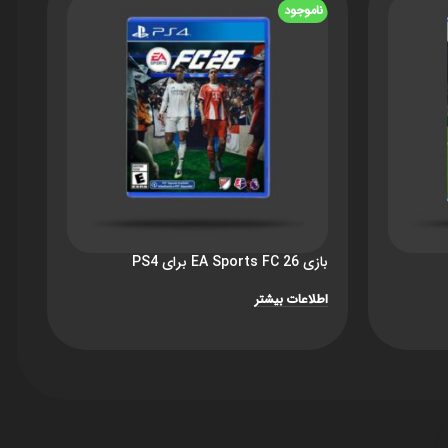
ناموجود
ن
بازی EA Sports FC 26 برای PS4
بازی  26
اطلاعات بیشتر
اط