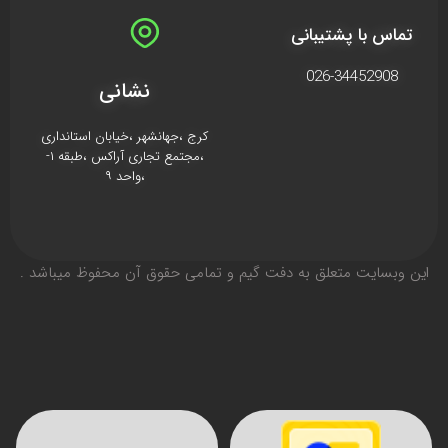
تماس با پشتیبانی
026-34452908
نشانی
کرج ،جهانشهر ،خیابان استانداری
،مجتمع تجاری آراکس ،طبقه ۱-
،واحد ۹
اين وبسايت متعلق به دفت گیم و تمامی حقوق آن محفوظ ميباشد .