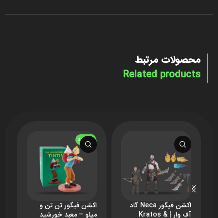
محصولات مرتبط
Related products
ناموجود
ن
اکشن فیگور Neca گاد
اکشن فیگور تن تن و
ا
آف وار | Kratos &
میلو – معبد خورشید
می