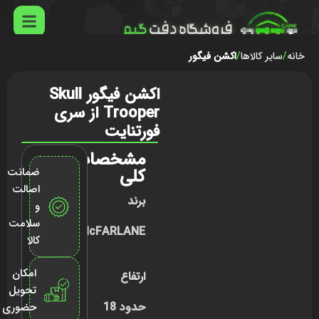
خانه
سایر کالاها
اکشن فیگور
اکشن فیگور Skull
Trooper از سری
فورتنایت
مشخصات
کلی
ضمانت
اصالت
برند
و
سلامت
McFARLANE
کالا
امکان
ارتفاع
تحویل
حدود 18
حضوری