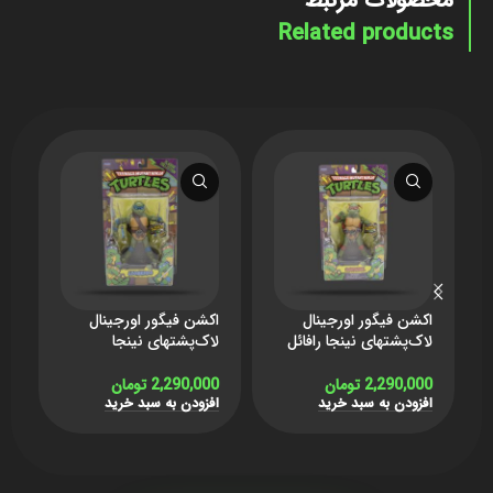
محصولات مرتبط
Related products
اکشن فیگور اورجینال
اکشن فیگور اورجینال
ا
لاک‌پشتهای نینجا رافائل
لاک‌پشتهای نینجا
ل
برند Playmates
لئوناردو برند
آن
Playmates
2,290,000
تومان
2,290,000
تومان
0
افزودن به سبد خرید
افزودن به سبد خرید
ا