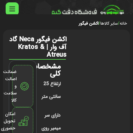
خانه
سایر کالاها
اکشن فیگور
اکشن فیگور Neca گاد
آف وار | Kratos &
Atreus
مشخصات
کلی
ضمانت
اصالت
ارتفاع 25
و
سلامت
سانتی متر
کالا
امکان
دارای سر
تحویل
میمیر روی
حضوری