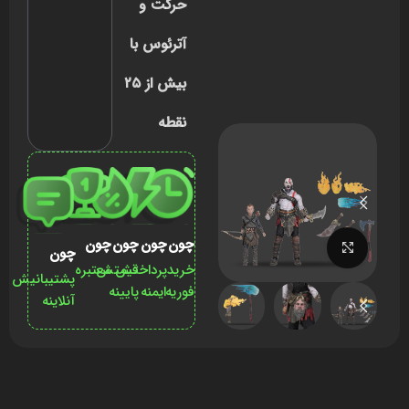
حرکت و
آترئوس با
بیش از ۲۵
نقطه
چون
چون
چون
چون
برای بزرگنمایی کلیک کنید
چون
خرید
پرداختش
قیمتش
معتبره
پشتیبانیش
فوریه
ایمنه
پایینه
آنلاینه