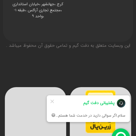
کرج ،جهانشهر ،خیابان استانداری
،مجتمع تجاری آراکس ،طبقه ۱-
،واحد ۹
اين وبسايت متعلق به دفت گیم و تمامی حقوق آن محفوظ ميباشد .