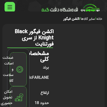
خانه
سایر کالاها
اکشن فیگور
اکشن فیگور Black
Knight از سری
فورتنایت
مشخصات
کلی
ضمانت
اصالت
برند
و
سلامت
McFARLANE
کالا
امکان
ارتفاع
تحویل
حدود 18
حضوری