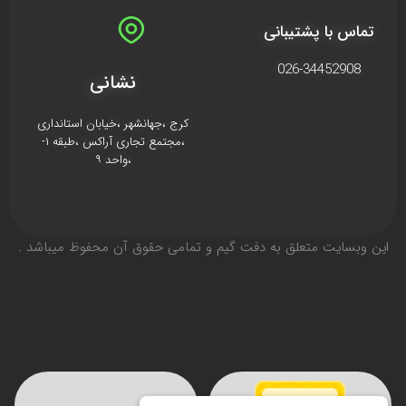
تماس با پشتیبانی
026-34452908
نشانی
کرج ،جهانشهر ،خیابان استانداری
،مجتمع تجاری آراکس ،طبقه ۱-
،واحد ۹
اين وبسايت متعلق به دفت گیم و تمامی حقوق آن محفوظ ميباشد .