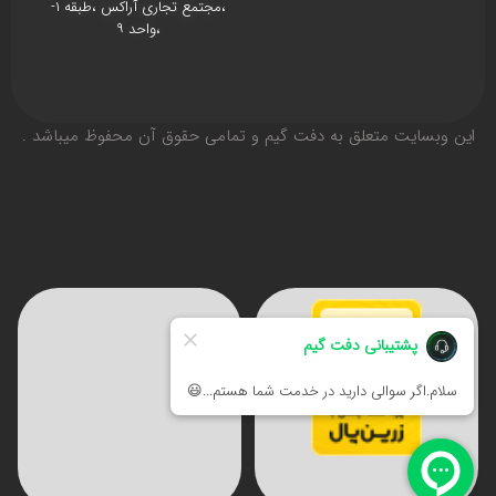
،مجتمع تجاری آراکس ،طبقه ۱-
،واحد ۹
اين وبسايت متعلق به دفت گیم و تمامی حقوق آن محفوظ ميباشد .