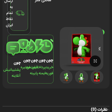
سانتی متر
ارسال
به
تمام
نقاط
ایران
ناموجود
چون
چون
چون
چون
برای بزرگنمایی کلیک کنید
چون
خرید
پرداختش
قیمتش
معتبره
پشتیبانیش
فوریه
ایمنه
پایینه
آنلاینه
نظرات (0)