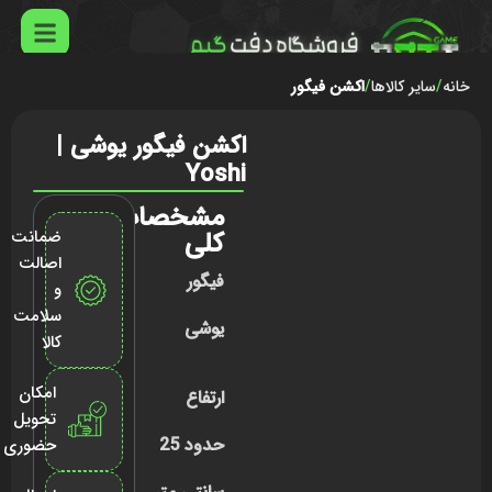
خانه
سایر کالاها
اکشن فیگور
اکشن فیگور یوشی |
Yoshi
مشخصات
کلی
ضمانت
اصالت
فیگور
و
سلامت
یوشی
کالا
امکان
ارتفاع
تحویل
حدود 25
حضوری