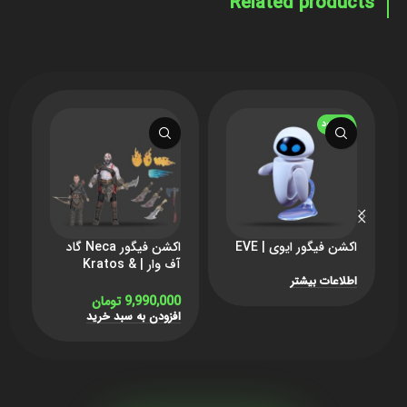
Related products
ناموجود
اکشن فیگور ایوی | EVE
اکشن فیگور Neca گاد
ا
آف وار | Kratos &
ل
Atreus
برن
اطلاعات بیشتر
9,990,000
تومان
0
افزودن به سبد خرید
ا