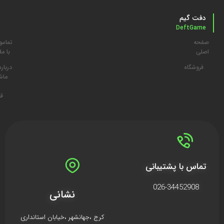
دفت گیم
DeftGame
صفحه
تماس
م
اصلی
با ما
د
فروشگاه
درباره
ما
ش
قو
تماس با پشتیبانی
026-34452908
نشانی
کرج ،جهانشهر ،خیابان استانداری