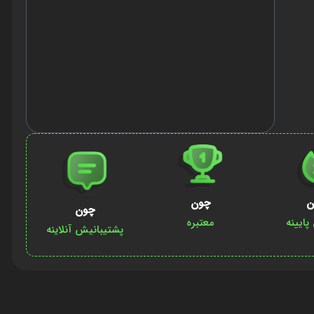
ن
چون
چون
ایینه
معتبره
پشتیبانیش آنلاینه