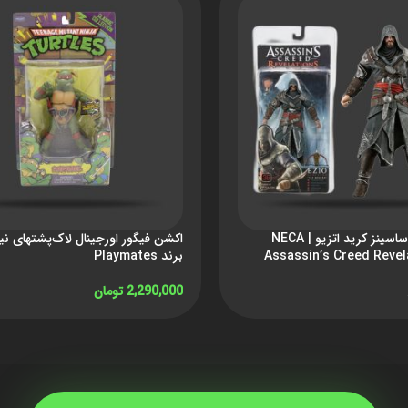
اکشن فیگور اساسینز کرید اتزیو | NECA
اکشن فیگور اورجینال لاک‌پشتهای نینج
Assassin’s Creed Revel
برند Playmates
2,290,000
تومان
افزودن به سبد خرید