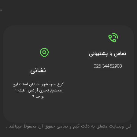
قو
تماس با پشتیبانی
026-34452908
نشانی
کرج ،جهانشهر ،خیابان استانداری
،مجتمع تجاری آراکس ،طبقه ۱-
،واحد ۹
اين وبسايت متعلق به دفت گیم و تمامی حقوق آن محفوظ ميباشد .