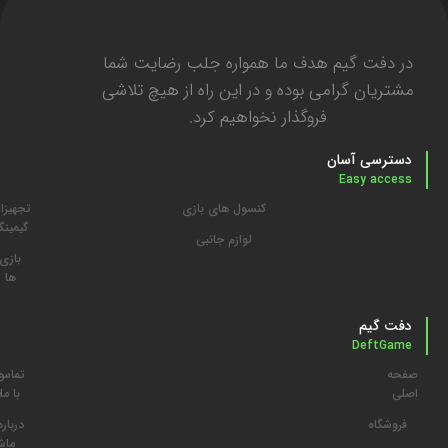
در دفت گیم هدف ما همواره جلب رضایت شما
مشتریان گرامی بوده و در این راه از هیچ تلاشی
فروگذار نخواهیم کرد.
دسترسی آسان
Easy access
کنسول های بازی
تجهیزا
گیمین
لوازم جانبی
بازی
ها
دفت گیم
DeftGame
صفحه
تماس
م
اصلی
با ما
د
فروشگاه
درباره
ما
ش