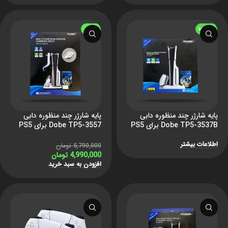
ناموجود
-14%
پایه شارژر چند منظوره دابی
پایه شارژر چند منظوره دابی
Dobe TP5-3537B برای PS5
Dobe TP5-3557 برای PS5
Slim
اطلاعات بیشتر
5,790,000
تومان
4,990,000
تومان
افزودن به سبد خرید