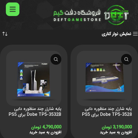
خانه
لوازم جانبی
Playstation 5
پایه و شارژر PS5
Showing all 8 results
نمایش نوار کناری
پایه شارژر چند منظوره دابی
پایه شارژر چند منظوره دابی
Dobe TP5-3528 برای PS5
Dobe TP5-3532B برای PS5
Slim/Pro
Slim
3,190,000
تومان
4,790,000
تومان
افزودن به سبد خرید
افزودن به سبد خرید