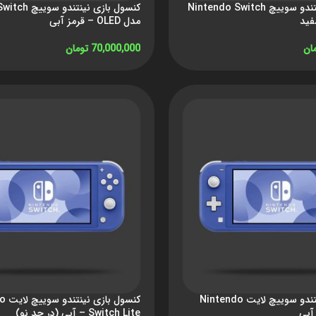
کنسول بازی نینتندو سوییچ Nintendo Switch
کنسول بازی نینت
مدل OLED – قرمز آبی
ان
70,000,000
تومان
ید
افزودن به سبد خرید
کنسول بازی نینتندو سوییچ لایت Nintendo
کنسول 
Switch Lite – آبی (در حد نو)