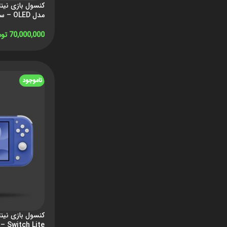
مدل OLED – سفید
70,000,000
توم
افزودن به سبد خر
ناموجود
Switch Lite – آبی