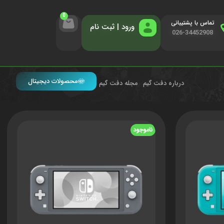
0
تماس با پشتیبانی
ورود | ثبت نام
026-34452908
محصولات دیجیتال
درباره دفت گیم
مجله دفت گیم
مایش
9
12
18
24
ناموجود