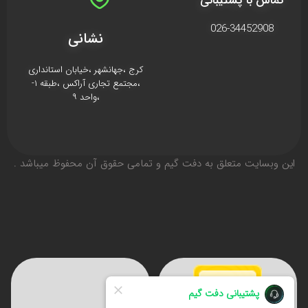
تماس با پشتیبانی
026-34452908
نشانی
کرج ،جهانشهر ،خیابان استانداری
،مجتمع تجاری آراکس ،طبقه ۱-
،واحد ۹
اين وبسايت متعلق به دفت گیم و تمامی حقوق آن محفوظ ميباشد .