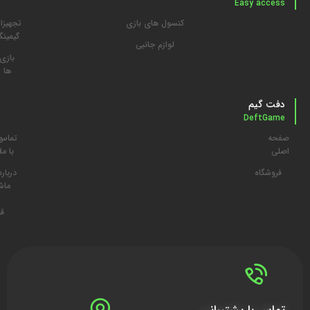
Easy access
کنسول های بازی
تجهیزا
گیمین
لوازم جانبی
بازی
ها
دفت گیم
DeftGame
صفحه
تماس
م
اصلی
با ما
د
فروشگاه
درباره
ما
ش
قو